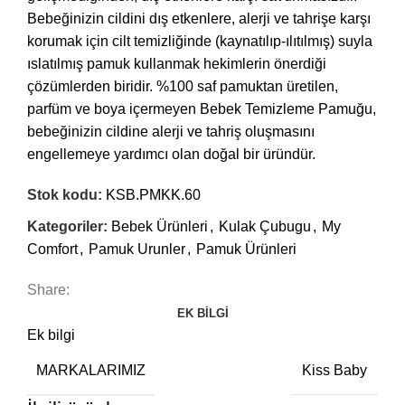
Bebeğinizin cildini dış etkenlere, alerji ve tahrişe karşı
korumak için cilt temizliğinde (kaynatılıp-ılıtılmış) suyla
ıslatılmış pamuk kullanmak hekimlerin önerdiği
çözümlerden biridir. %100 saf pamuktan üretilen,
parfüm ve boya içermeyen Bebek Temizleme Pamuğu,
bebeğinizin cildine alerji ve tahriş oluşmasını
engellemeye yardımcı olan doğal bir üründür.
Stok kodu:
KSB.PMKK.60
Kategoriler:
Bebek Ürünleri
,
Kulak Çubugu
,
My
Comfort
,
Pamuk Urunler
,
Pamuk Ürünleri
Share:
EK BILGI
Ek bilgi
MARKALARIMIZ
Kiss Baby