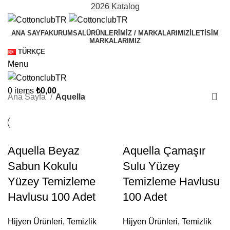
2026 Katalog
ANA SAYFA
KURUMSAL
ÜRÜNLERIMIZ / MARKALARIMIZ
İLETISIM
MARKALARIMIZ
TÜRKÇE
Menu
0
items
₺
0,00
Ana Sayfa
Aquella
Aquella Beyaz
Aquella Çamaşır
Sabun Kokulu
Sulu Yüzey
Yüzey Temizleme
Temizleme Havlusu
Havlusu 100 Adet
100 Adet
Hijyen Ürünleri
,
Temizlik
Hijyen Ürünleri
,
Temizlik