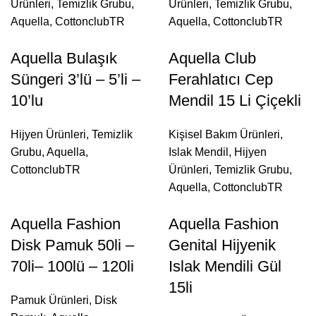
Ürünleri
,
Temizlik Grubu
,
Ürünleri
,
Temizlik Grubu
,
Aquella
,
CottonclubTR
Aquella
,
CottonclubTR
Aquella Bulaşık
Aquella Club
Süngeri 3’lü – 5’li –
Ferahlatıcı Cep
10’lu
Mendil 15 Li Çiçekli
Hijyen Ürünleri
,
Temizlik
Kişisel Bakım Ürünleri
,
Grubu
,
Aquella
,
Islak Mendil
,
Hijyen
CottonclubTR
Ürünleri
,
Temizlik Grubu
,
Aquella
,
CottonclubTR
Aquella Fashion
Aquella Fashion
Disk Pamuk 50li –
Genital Hijyenik
70li– 100lü – 120li
Islak Mendili Gül
15li
Pamuk Ürünleri
,
Disk