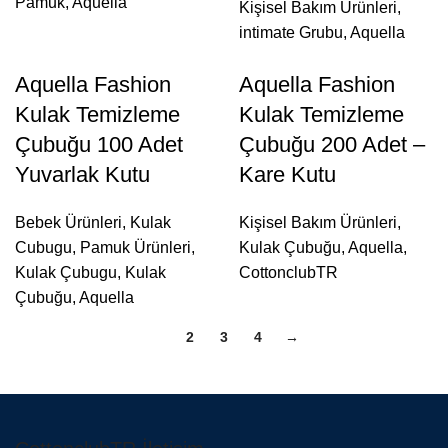
Pamuk
,
Aquella
Kişisel Bakım Ürünleri
,
intimate Grubu
,
Aquella
Aquella Fashion
Aquella Fashion
Kulak Temizleme
Kulak Temizleme
Çubuğu 100 Adet
Çubuğu 200 Adet –
Yuvarlak Kutu
Kare Kutu
Bebek Ürünleri
,
Kulak
Kişisel Bakım Ürünleri
,
Cubugu
,
Pamuk Ürünleri
,
Kulak Çubuğu
,
Aquella
,
Kulak Çubugu
,
Kulak
CottonclubTR
Çubuğu
,
Aquella
1
2
3
4
→