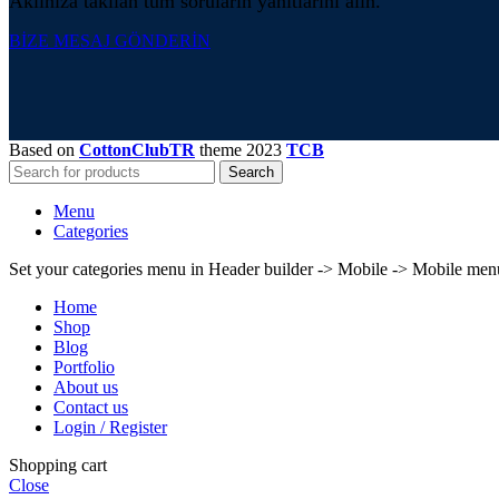
Aklınıza takılan tüm soruların yanıtlarını alın.
BİZE MESAJ GÖNDERİN
Based on
CottonClubTR
theme
2023
TCB
Search
Menu
Categories
Set your categories menu in Header builder -> Mobile -> Mobile m
Home
Shop
Blog
Portfolio
About us
Contact us
Login / Register
Shopping cart
Close