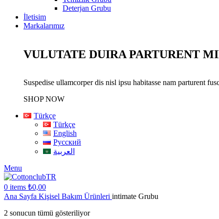
Deterjan Grubu
İletisim
Markalarımız
VULUTATE DUIRA PARTURENT M
Suspedise ullamcorper dis nisl ipsu habitasse nam parturent fusc
SHOP NOW
Türkçe
Türkçe
English
Русский
العربية
Menu
0
items
₺
0,00
Ana Sayfa
Kişisel Bakım Ürünleri
intimate Grubu
2 sonucun tümü gösteriliyor