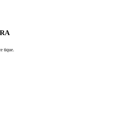
IRA
e tique.