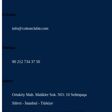
E-Posta:
info@cottonclubtr.com
Telefon:
90 212 734 37 50
Adres:
Ortaköy Mah. Malikler Sok. NO: 10 Selimpaşa
Silivri - İstanbul - Türkiye