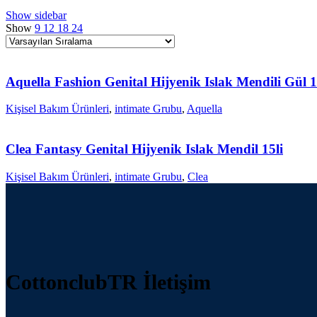
Show sidebar
Show
9
12
18
24
Aquella Fashion Genital Hijyenik Islak Mendili Gül 1
Kişisel Bakım Ürünleri
,
intimate Grubu
,
Aquella
Clea Fantasy Genital Hijyenik Islak Mendil 15li
Kişisel Bakım Ürünleri
,
intimate Grubu
,
Clea
CottonclubTR İletişim