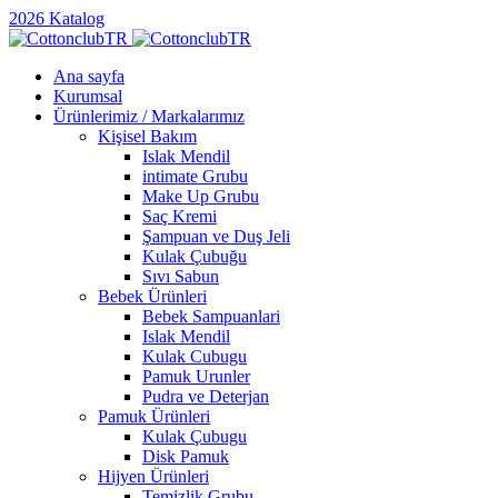
2026 Katalog
Ana sayfa
Kurumsal
Ürünlerimiz / Markalarımız
Kişisel Bakım
Islak Mendil
intimate Grubu
Make Up Grubu
Saç Kremi
Şampuan ve Duş Jeli
Kulak Çubuğu
Sıvı Sabun
Bebek Ürünleri
Bebek Sampuanlari
Islak Mendil
Kulak Cubugu
Pamuk Urunler
Pudra ve Deterjan
Pamuk Ürünleri
Kulak Çubugu
Disk Pamuk
Hijyen Ürünleri
Temizlik Grubu