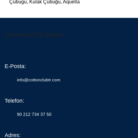
Çubugu
,
Kulak Çubuğu
,
Aquella
CottonclubTR İletişim
E-Posta:
info@cottonclubtr.com
Telefon:
90 212 734 37 50
Adres: