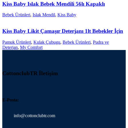
Kiss Baby Islak Bebek Mendili 56lı Kapaklı
Bebek Ürünleri
,
Islak Mendil
,
Kiss Baby
Kiss Baby Likit Çamaşır Deterjanı 1lt Bebekler İçin
Pamuk Ürünleri
,
Kulak Çubugu
,
Bebek Ürünleri
,
Pudra ve
Deterjan
,
My Comfort
CottonclubTR İletişim
E-Posta:
info@cottonclubtr.com