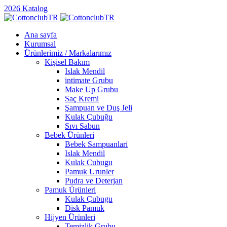
2026 Katalog
Ana sayfa
Kurumsal
Ürünlerimiz / Markalarımız
Kişisel Bakım
Islak Mendil
intimate Grubu
Make Up Grubu
Saç Kremi
Şampuan ve Duş Jeli
Kulak Çubuğu
Sıvı Sabun
Bebek Ürünleri
Bebek Sampuanlari
Islak Mendil
Kulak Cubugu
Pamuk Urunler
Pudra ve Deterjan
Pamuk Ürünleri
Kulak Çubugu
Disk Pamuk
Hijyen Ürünleri
Temizlik Grubu