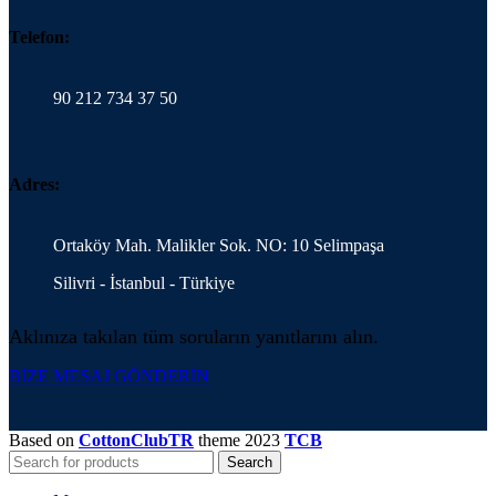
Telefon:
90 212 734 37 50
Adres:
Ortaköy Mah. Malikler Sok. NO: 10 Selimpaşa
Silivri - İstanbul - Türkiye
Aklınıza takılan tüm soruların yanıtlarını alın.
BİZE MESAJ GÖNDERİN
Based on
CottonClubTR
theme
2023
TCB
Search