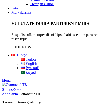
Deterjan Grubu
İletisim
Markalarımız
VULUTATE DUIRA PARTURENT MIRA
Suspedise ullamcorper dis nisl ipsu habitasse nam parturent
fusce tique.
SHOP NOW
Türkçe
Türkçe
English
Русский
العربية
Menu
0
items
₺
0,00
Ana Sayfa
CottonclubTR
9 sonucun tümü gösteriliyor