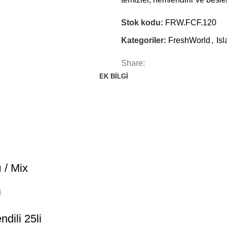
Stok kodu:
FRW.FCF.120
Kategoriler:
FreshWorld
,
Is
Share:
EK BILGI
 / Mix
i
ili 25li