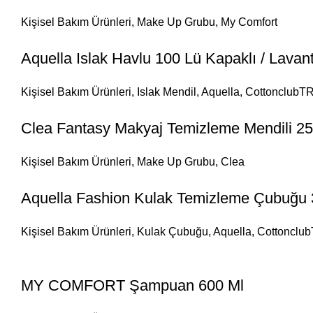
Kişisel Bakım Ürünleri
,
Make Up Grubu
,
My Comfort
Aquella Islak Havlu 100 Lü Kapaklı / Lavan
Kişisel Bakım Ürünleri
,
Islak Mendil
,
Aquella
,
CottonclubT
Clea Fantasy Makyaj Temizleme Mendili 25l
Kişisel Bakım Ürünleri
,
Make Up Grubu
,
Clea
Aquella Fashion Kulak Temizleme Çubuğu 
Kişisel Bakım Ürünleri
,
Kulak Çubuğu
,
Aquella
,
Cottonclu
MY COMFORT Şampuan 600 Ml