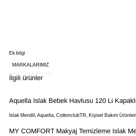
Ek bilgi
MARKALARIMIZ
İlgili ürünler
Aquella Islak Bebek Havlusu 120 Li Kapaklı
Islak Mendil
,
Aquella
,
CottonclubTR
,
Kişisel Bakım Ürünler
MY COMFORT Makyaj Temizleme Islak Mend