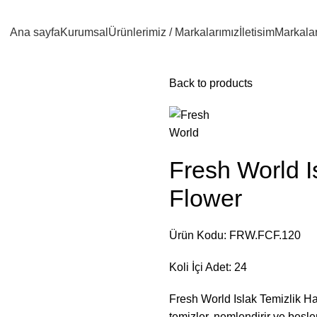
Ana sayfa
Kurumsal
Ürünlerimiz / Markalarımız
İletisim
Markala
Back to products
Fresh World I
Flower
Ürün Kodu: FRW.FCF.120
Koli İçi Adet: 24
Fresh World Islak Temizlik Hav
temizler, nemlendirir ve besler