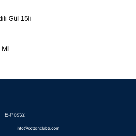
li Gül 15li
 Ml
E-Posta:
info@cottonclubtr.com