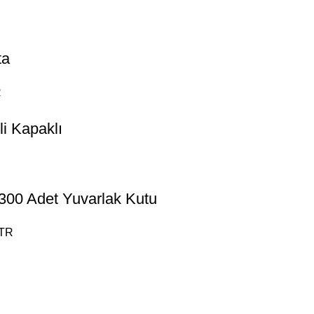
ta
R
i Kapaklı
300 Adet Yuvarlak Kutu
bTR