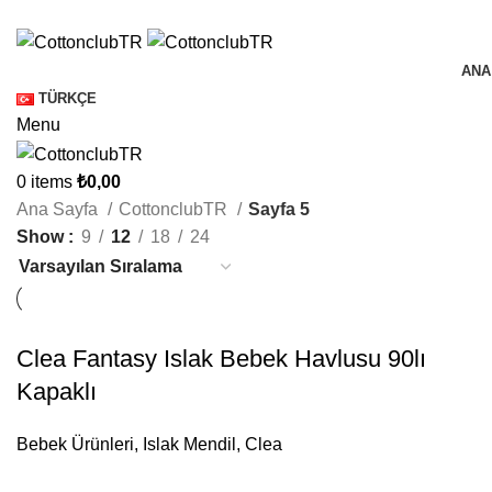
ANA
TÜRKÇE
Menu
0
items
₺
0,00
Ana Sayfa
CottonclubTR
Sayfa 5
Show
9
12
18
24
Clea Fantasy Islak Bebek Havlusu 90lı
Kapaklı
Bebek Ürünleri
,
Islak Mendil
,
Clea