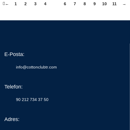
←
1
2
3
4
5
6
7
8
9
10
11
→
E-Posta:
info@cottonclubtr.com
Telefon:
90 212 734 37 50
Adres: