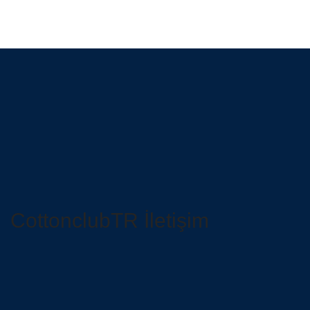
CottonclubTR İletişim